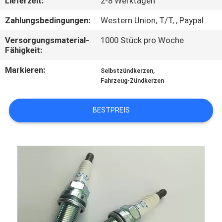
Lieferzeit:
2-8 Werktagen
CONTROL
Zahlungsbedingungen:
Western Union, T/T, , Paypal
KONTAKTIEREN
Versorgungsmaterial-
1000 Stück pro Woche
Fähigkeit:
SIE
UNS
Markieren:
,
Selbstzündkerzen
Fahrzeug-Zündkerzen
FORDERN
BESTPREIS
SIE
EIN
ZITAT
SITEMAP
PRIVACY