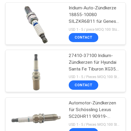
Iridium-Auto-Zündkerze
18855-10080
SILZKR6B11 für Genese
Kia Borrego Hyundai
USD 1 - 5 / piece MOQ:100 Stück
Elantras 1,8
CONTACT
27410-37100 Iridium-
Zündkerzen für Hyundai
Santa Fe Tiburon XG350
Kia Sportage
USD 1 - 5 / Pieces MOQ:100 Stück
CONTACT
Automotor-Zündkerzen
für Schössling Lexus
SC20HR11 90919-
01253 Toyota Corollas
USD 1 - 5 / Pieces MOQ:100 Stück
Prius