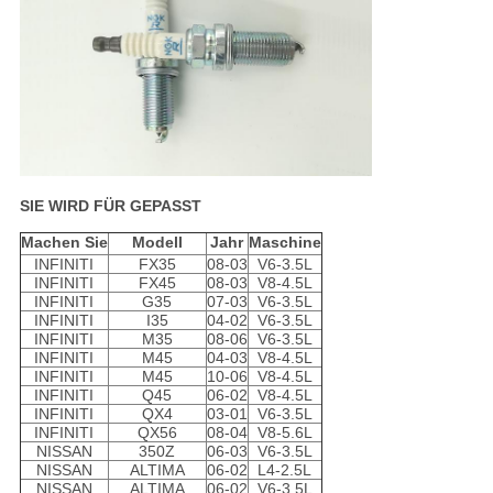
SIE WIRD FÜR GEPASST
Machen Sie
Modell
Jahr
Maschine
INFINITI
FX35
08-03
V6-3.5L
INFINITI
FX45
08-03
V8-4.5L
INFINITI
G35
07-03
V6-3.5L
INFINITI
I35
04-02
V6-3.5L
INFINITI
M35
08-06
V6-3.5L
INFINITI
M45
04-03
V8-4.5L
INFINITI
M45
10-06
V8-4.5L
INFINITI
Q45
06-02
V8-4.5L
INFINITI
QX4
03-01
V6-3.5L
INFINITI
QX56
08-04
V8-5.6L
NISSAN
350Z
06-03
V6-3.5L
NISSAN
ALTIMA
06-02
L4-2.5L
NISSAN
ALTIMA
06-02
V6-3.5L