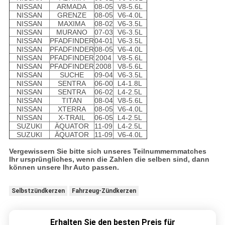
NISSAN
ARMADA
08-05
V8-5.6L
NISSAN
GRENZE
08-05
V6-4.0L
NISSAN
MAXIMA
08-02
V6-3.5L
NISSAN
MURANO
07-03
V6-3.5L
NISSAN
PFADFINDER
04-01
V6-3.5L
NISSAN
PFADFINDER
08-05
V6-4.0L
NISSAN
PFADFINDER
2004
V8-5.6L
NISSAN
PFADFINDER
2008
V8-5.6L
NISSAN
SUCHE
09-04
V6-3.5L
NISSAN
SENTRA
06-00
L4-1.8L
NISSAN
SENTRA
06-02
L4-2.5L
NISSAN
TITAN
08-04
V8-5.6L
NISSAN
XTERRA
08-05
V6-4.0L
NISSAN
X-TRAIL
06-05
L4-2.5L
SUZUKI
ÄQUATOR
11-09
L4-2.5L
SUZUKI
ÄQUATOR
11-09
V6-4.0L
Vergewissern Sie bitte sich unseres Teilnummernmatches
Ihr ursprüngliches, wenn die Zahlen die selben sind, dann
können unsere Ihr Auto passen.
Selbstzündkerzen
Fahrzeug-Zündkerzen
Erhalten Sie den besten Preis für