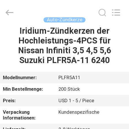
Versammlung
Fournisseur.
Copyright
©
2017
Auto-Zündkerze
-
2025
Pan
Iridium-Zündkerzen der
ZUHAUSE
Asia
Diesel
Hochleistungs-4PCS für
System
Parts
Co.,
PRODUKTE
Nissan Infiniti 3,5 4,5 5,6
Ltd..
All
Rights
Suzuki PLFR5A-11 6240
Reserved.
WIR
ÜBER
Modellnummer:
PLFR5A11
UNS
Min Bestellmenge:
200 Stück
Preis:
USD 1 - 5 / Piece
WERKSFÜHRUNG
Verpackung
Kundenspezifische
Informationen:
QUALITY