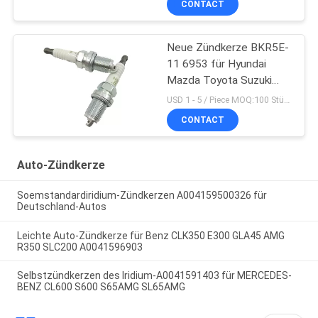
CONTACT
Neue Zündkerze BKR5E-
11 6953 für Hyundai
Mazda Toyota Suzuki
Mitsubishi
USD 1 - 5 / Piece MOQ:100 Stück
CONTACT
Auto-Zündkerze
Soemstandardiridium-Zündkerzen A004159500326 für
Deutschland-Autos
Leichte Auto-Zündkerze für Benz CLK350 E300 GLA45 AMG
R350 SLC200 A0041596903
Selbstzündkerzen des Iridium-A0041591403 für MERCEDES-
BENZ CL600 S600 S65AMG SL65AMG