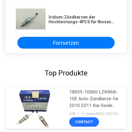
Iridium-Zündkerzen der
Hochleistungs-4PCS für Nissan
Infiniti 3,5 4,5 5,6 Suzuki PLFR5A-
11 6240
Fortsetzen
Top Produkte
18855-10060 LZKR6B-
10E Auto-Zündkerze für
2010 2011 Kia-Seele
1.6L Hyundai I20 I30
USD 1 - 5 / piece MOQ:100 Stück
CONTACT