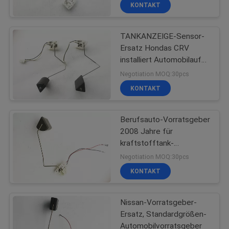
CONTROL
KONTAKT
TANKANZEIGE-Sensor-
KONTAKTIEREN
22
Ersatz Hondas CRV
SIE
installiert Automobilauf
Auto-Tanksäule
UNS
Tanksäule-Versammlung
Negotiation MOQ:30pcs
KONTAKT
FORDERN
Berufsauto-Vorratsgeber
SIE
2008 Jahre für
EIN
kraftstofftank-
123
Messgerät Nissans
ZITAT
Negotiation MOQ:30pcs
Teana Selbst
KONTAKT
Autokraftstofffilter
Nissan-Vorratsgeber-
Ersatz, Standardgrößen-
Automobilvorratsgeber