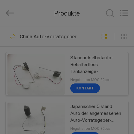
Versammlung
Fournisseur.
Copyright
Produkte
©
2017
-
2021
fuelpump-
ZUHAUSE
172
assembly.com.
All
China Auto-Vorratsgeber
Rights
Tanksäule-
Reserved.
PRODUKTE
Versammlung
Standardselbstauto-
Behälterfloss
WIR
Tankanzeige-
ÜBER
Niveauschalter-
Negotiation MOQ:30pcs
geeignetes Toyotas Vios
UNS
KONTAKT
2008-jähriges
42
Tanksäule-Modul-
Japanischer Ölstand
WERKSFÜHRUNG
Auto der angemessenen
Versammlung
Auto-Vorratsgeber-
QUALITY
Versorgung Hondas RD5
Negotiation MOQ:30pcs