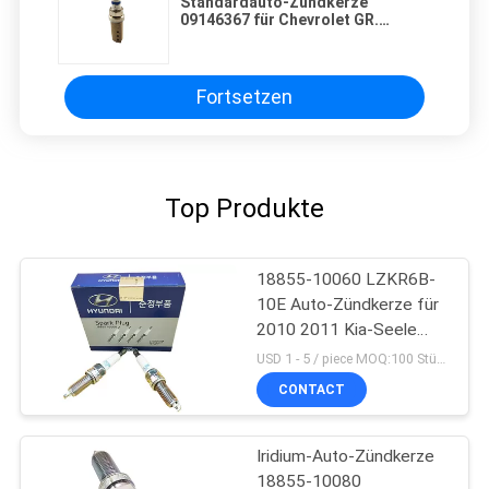
Standardauto-Zündkerze
09146367 für Chevrolet GR.
Cpativa C230 C350 E350 SLK350
C200 E200
Fortsetzen
Top Produkte
18855-10060 LZKR6B-
10E Auto-Zündkerze für
2010 2011 Kia-Seele
1.6L Hyundai I20 I30
USD 1 - 5 / piece MOQ:100 Stück
CONTACT
Iridium-Auto-Zündkerze
18855-10080