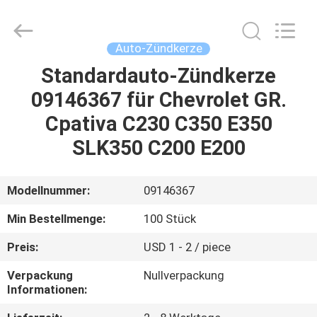
Diesel
System
Parts
Co.,
Ltd..
Auto-Zündkerze
All
Rights
Standardauto-Zündkerze
ZUHAUSE
Reserved.
09146367 für Chevrolet GR.
PRODUKTE
Cpativa C230 C350 E350
SLK350 C200 E200
WIR
ÜBER
Modellnummer:
09146367
UNS
Min Bestellmenge:
100 Stück
Preis:
USD 1 - 2 / piece
WERKSFÜHRUNG
Verpackung
Nullverpackung
Informationen:
QUALITY