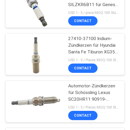
SILZKR6B11 für Genese
Kia Borrego Hyundai
USD 1 - 5 / piece MOQ:100 Stück
Elantras 1,8
CONTACT
27410-37100 Iridium-
Zündkerzen für Hyundai
Santa Fe Tiburon XG350
Kia Sportage
USD 1 - 5 / Pieces MOQ:100 Stück
CONTACT
Automotor-Zündkerzen
für Schössling Lexus
SC20HR11 90919-
01253 Toyota Corollas
USD 1 - 5 / Pieces MOQ:100 Stück
Prius
CONTACT