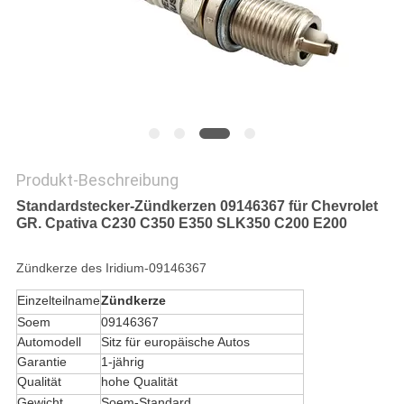
POLICY
Produkt-Beschreibung
Standardstecker-Zündkerzen 09146367 für Chevrolet
GR. Cpativa C230 C350 E350 SLK350 C200 E200
Zündkerze des Iridium-09146367
Einzelteilname
Zündkerze
Soem
09146367
Automodell
Sitz für europäische Autos
Garantie
1-jährig
Qualität
hohe Qualität
Gewicht
Soem-Standard