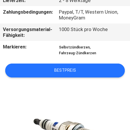
Lieferzeit:
2 - 8 Werktage
CONTROL
Zahlungsbedingungen:
Paypal, T/T, Western Union,
MoneyGram
KONTAKTIEREN
Versorgungsmaterial-
1000 Stück pro Woche
SIE
Fähigkeit:
UNS
Markieren:
,
Selbstzündkerzen
Fahrzeug-Zündkerzen
FORDERN
SIE
BESTPREIS
EIN
ZITAT
SITEMAP
PRIVACY