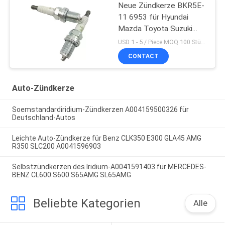
Neue Zündkerze BKR5E-
11 6953 für Hyundai
Mazda Toyota Suzuki
Mitsubishi
USD 1 - 5 / Piece MOQ:100 Stück
CONTACT
Auto-Zündkerze
Soemstandardiridium-Zündkerzen A004159500326 für
Deutschland-Autos
Leichte Auto-Zündkerze für Benz CLK350 E300 GLA45 AMG
R350 SLC200 A0041596903
Selbstzündkerzen des Iridium-A0041591403 für MERCEDES-
BENZ CL600 S600 S65AMG SL65AMG
Beliebte Kategorien
Alle