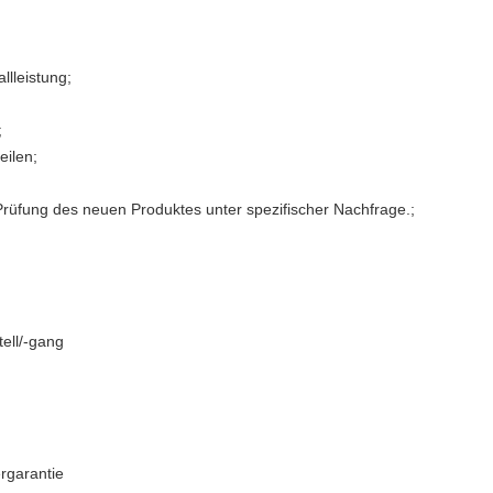
llleistung;
;
eilen;
 Prüfung des neuen Produktes unter spezifischer Nachfrage.;
ell/-gang
ergarantie