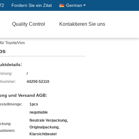
72
Fordern Sie ein Zitat
German
Quality Control
Kontaktieren Sie uns
ür Toyota/Vios
os
uktdetails:
izierung:
/
lnummer:
44250-52110
ung und Versand AGB:
estellmenge:
1pcs
negotiable
Neutrale Verpackung,
ckung
Originalpackung,
mationen:
Klarsichtbeutel