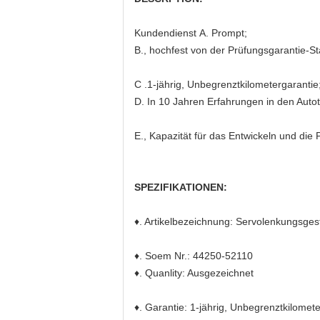
Kundendienst A. Prompt;
B., hochfest von
der
Prüfungsgarantie-Sta
C .1-jährig, Unbegrenztkilometergarantie
D. In 10 Jahren Erfahrungen in den Autot
E., Kapazität für das Entwickeln und die
SPEZIFIKATIONEN:
♦
. Artikelbezeichnung:
Servolenkungsgest
♦
. Soem Nr.:
44250-52110
♦
. Quanlity: Ausgezeichnet
♦
. Garantie: 1-jährig, Unbegrenztkilomet