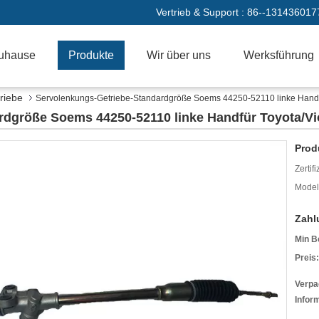
Vertrieb & Support :
86--131436017
uhause
Produkte
Wir über uns
Werksführung
riebe
Servolenkungs-Getriebe-Standardgröße Soems 44250-52110 linke Handf
rdgröße Soems 44250-52110 linke Handfür Toyota/Vi
Prod
Zertif
Model
Zahl
Min B
Preis:
Verpa
Infor