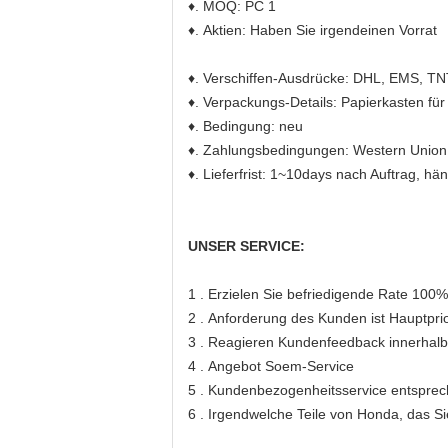
♦
. MOQ: PC 1
♦
. Aktien: Haben Sie irgendeinen Vorrat
♦
. Verschiffen-Ausdrücke: DHL, EMS, TN
♦
. Verpackungs-Details: Papierkasten fü
♦
. Bedingung: neu
♦
. Zahlungsbedingungen: Western Union,
♦
. Lieferfrist: 1~10days nach Auftrag, h
UNSER SERVICE:
1 .
Erzielen Sie befriedigende Rate 100
2 .
Anforderung des Kunden ist Hauptprio
3 .
Reagieren Kundenfeedback innerhalb
4 .
Angebot Soem-Service
5 .
Kundenbezogenheitsservice entsprech
6 .
Irgendwelche Teile von Honda, das Si