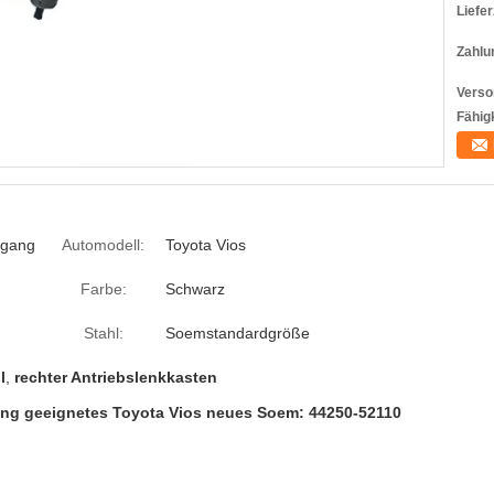
Liefer
Zahlu
Verso
Fähigk
-gang
Automodell:
Toyota Vios
Farbe:
Schwarz
Stahl:
Soemstandardgröße
l
,
rechter Antriebslenkkasten
ng geeignetes Toyota Vios neues Soem: 44250-52110