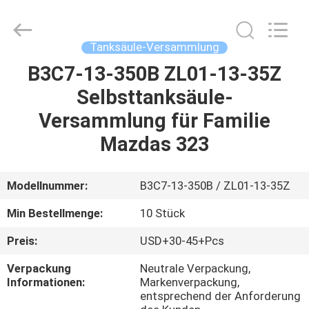
Versammlung
Fournisseur.
Copyright
©
2017
Tanksäule-Versammlung
-
2025
fuelpump-
B3C7-13-350B ZL01-13-35Z
ZUHAUSE
assembly.com.
All
Selbsttanksäule-
Rights
Reserved.
PRODUKTE
Versammlung für Familie
Mazdas 323
WIR
ÜBER
Modellnummer:
B3C7-13-350B / ZL01-13-35Z
UNS
Min Bestellmenge:
10 Stück
Preis:
USD+30-45+Pcs
WERKSFÜHRUNG
Verpackung
Neutrale Verpackung,
Informationen:
Markenverpackung,
QUALITY
entsprechend der Anforderung