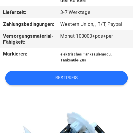
des Kunden.
CONTROL
Lieferzeit:
3-7 Werktage
KONTAKTIEREN
Zahlungsbedingungen:
Western Union, , T/T, Paypal
SIE
Versorgungsmaterial-
Monat 100000+pcs+per
UNS
Fähigkeit:
Markieren:
,
elektrisches Tanksäulemodul
FORDERN
Tanksäule-Zus
SIE
BESTPREIS
EIN
ZITAT