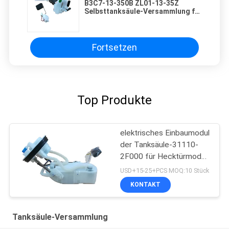
B3C7-13-350B ZL01-13-35Z
Selbsttanksäule-Versammlung für
Familie Mazdas 323
Fortsetzen
Top Produkte
elektrisches Einbaumodul
der Tanksäule-31110-
2F000 für Hecktürmodell
2,0 2004-2009 KIAs
USD+15-25+PCS MOQ:10 Stück
CERATO
KONTAKT
Tanksäule-Versammlung