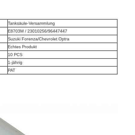
Tanksäule-Versammlung
E8703M / 23010256/96447447
Suzuki Forenza/Chevrolet Optra
Echtes Produkt
10 PCS
1-jährig
PAT