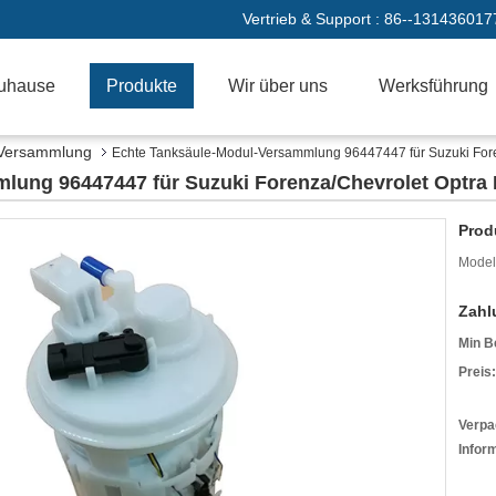
Vertrieb & Support :
86--131436017
uhause
Produkte
Wir über uns
Werksführung
-Versammlung
Echte Tanksäule-Modul-Versammlung 96447447 für Suzuki Fo
lung 96447447 für Suzuki Forenza/Chevrolet Optra
Prod
Model
Zahl
Min B
Preis:
Verpa
Infor