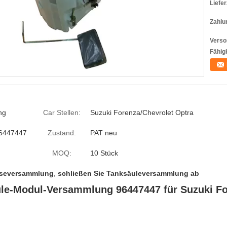
Liefer
Zahlu
Verso
Fähigk
ng
Car Stellen:
Suzuki Forenza/Chevrolet Optra
6447447
Zustand:
PAT neu
MOQ:
10 Stück
düseversammlung
,
schließen Sie Tanksäuleversammlung ab
le-Modul-Versammlung 96447447 für Suzuki Fo