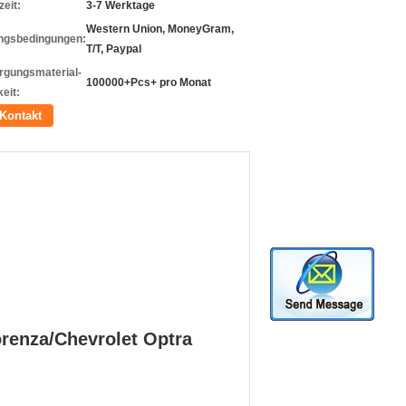
zeit:
3-7 Werktage
Western Union, MoneyGram,
ngsbedingungen:
T/T, Paypal
rgungsmaterial-
100000+Pcs+ pro Monat
eit:
Kontakt
renza/Chevrolet Optra