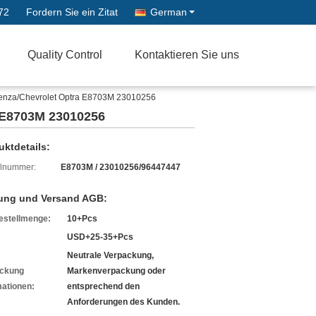
72
Fordern Sie ein Zitat
German
Quality Control
Kontaktieren Sie uns
renza/Chevrolet Optra E8703M 23010256
 E8703M 23010256
uktdetails:
lnummer:
E8703M / 23010256/96447447
ung und Versand AGB:
estellmenge:
10+Pcs
USD+25-35+Pcs
Neutrale Verpackung,
ckung
Markenverpackung oder
mationen:
entsprechend den
Anforderungen des Kunden.